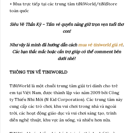
+ Mua trực tiếp tại các trung tâm tiNiWorld/tiNiStore
toàn quốc
Siêu Vé Thần Kỳ – Tấm vé quyền năng giữ trọn vẹn tuổi thơ
con!
Như vậy là mình đã hướng dẫn cách
mua vé tiniworld giá rẻ
.
Các bạn thắc mắc hoặc cần trợ giúp có thể comment bên
dưới nhé!
THÔNG TIN VỀ TINIWORLD
TiNiWorld là một chuỗi trung tâm giải trí dành cho trẻ
em tại Việt Nam, được thành lập vào năm 2009 bởi Công
ty Thiếu Nhi Mới (N Kid Corporation). Các trung tâm này
cung cấp các trò chơi, khu vui chơi trong nhà và ngoài
trời, các hoạt động giáo dục và vui chơi sáng tạo, trình
diễn nghệ thuật, khu vực ăn uống, và nhiều hơn nữa.