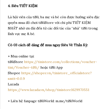
4. Siêu TIẾT KIỆM
Là hội viên của tiNi, ba mẹ và bé còn được hưởng siêu đặc
quyền mua đồ chơi tiNiStore với chi phí TIẾT KIỆM
NHẤT nhờ ưu đãi đến từ các đối tác của “nhà” tiNi trong
lĩnh vực mẹ & bé.
Có 03 cách dễ dàng để mua ngay Siêu Vé Thần Kỳ:
+ Mua online tại:
tiNiStore
https://tinistore.com/collections/voucher-
tini/Voucher-tiNi/
hoặc tiNi App
Shopee
https://shopee.vn/tinistore_officialstore?
smtt=0.0.9
Lazada
https://www.lazada.vn/shop/tinistore1629970551
+ Liên hệ fanpage tiNiWorld: m.me/tiNiWorld