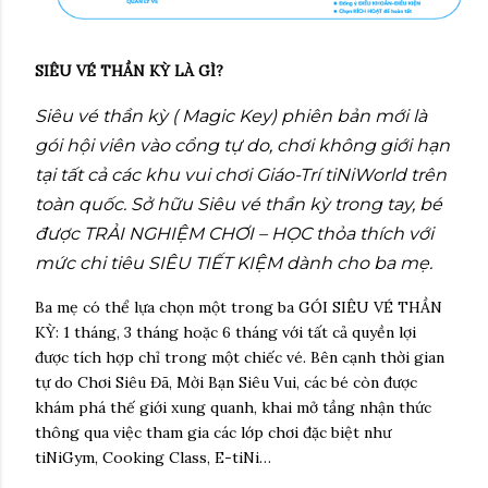
SIÊU VÉ THẦN KỲ LÀ GÌ?
Siêu vé thần kỳ ( Magic Key) phiên bản mới là
gói hội viên vào cổng tự do, chơi không giới hạn
tại tất cả các khu vui chơi Giáo-Trí tiNiWorld trên
toàn quốc. Sở hữu Siêu vé thần kỳ trong tay, bé
được TRẢI NGHIỆM CHƠI – HỌC thỏa thích với
mức chi tiêu SIÊU TIẾT KIỆM dành cho ba mẹ.
Ba mẹ có thể lựa chọn một trong ba GÓI SIÊU VÉ THẦN
KỲ: 1 tháng, 3 tháng hoặc 6 tháng với tất cả quyền lợi
được tích hợp chỉ trong một chiếc vé. Bên cạnh thời gian
tự do Chơi Siêu Đã, Mời Bạn Siêu Vui, các bé còn được
khám phá thế giới xung quanh, khai mở tầng nhận thức
thông qua việc tham gia các lớp chơi đặc biệt như
tiNiGym, Cooking Class, E-tiNi…