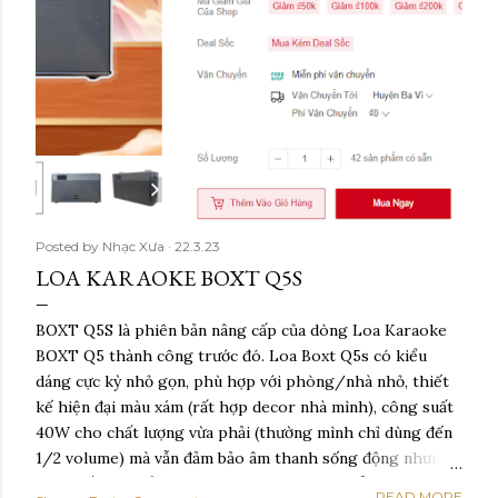
Posted by
Nhạc Xưa
22.3.23
LOA KARAOKE BOXT Q5S
BOXT Q5S là phiên bản nâng cấp của dòng Loa Karaoke
BOXT Q5 thành công trước đó. Loa Boxt Q5s có kiểu
dáng cực kỳ nhỏ gọn, phù hợp với phòng/nhà nhỏ, thiết
kế hiện đại màu xám (rất hợp decor nhà mình), công suất
40W cho chất lượng vừa phải (thường mình chỉ dùng đến
1/2 volume) mà vẫn đảm bảo âm thanh sống động nhưng
không ồn ào kiểu phá làng phá xóm. Sản phẩm đi kèm 1
READ MORE