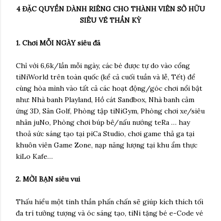
4 ĐẶC QUYỀN DÀNH RIÊNG CHO THÀNH VIÊN SỞ HỮU
SIÊU VÉ THẦN KỲ
1. Chơi MỖI NGÀY siêu đã
Chỉ với 6,6k/lần mỗi ngày, các bé được tự do vào cổng
tiNiWorld trên toàn quốc (kể cả cuối tuần và lễ, Tết) để
cùng hòa mình vào tất cả các hoạt động/góc chơi nổi bật
như: Nhà banh Playland, Hồ cát Sandbox, Nhà banh cảm
ứng 3D, Sân Golf, Phòng tập tiNiGym, Phòng chơi xe/siêu
nhân juNo, Phòng chơi búp bê/nấu nướng teRa … hay
thoả sức sáng tạo tại piCa Studio, chơi game thả ga tại
khuôn viên Game Zone, nạp năng lượng tại khu ẩm thực
kiLo Kafe…
2. MỜI BẠN siêu vui
Thấu hiểu một tinh thần phấn chấn sẽ giúp kích thích tối
đa trí tưởng tượng và óc sáng tạo, tiNi tặng bé e-Code vé