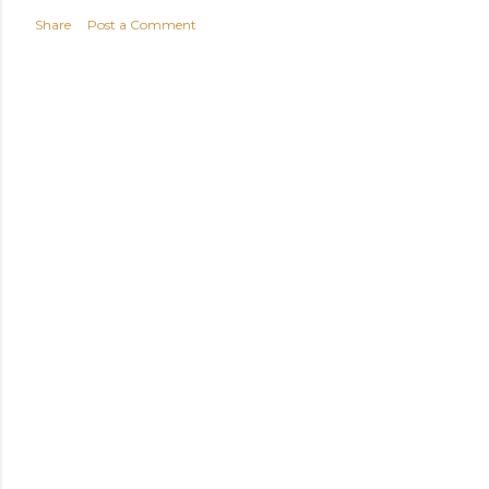
Share
Post a Comment