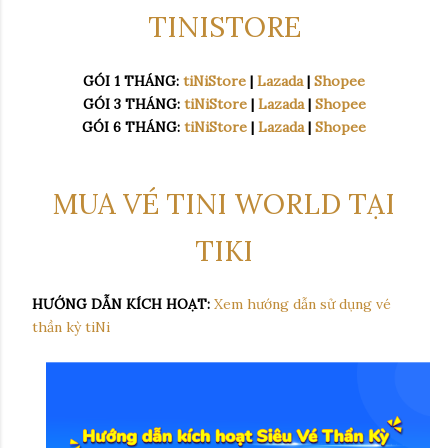
TINISTORE
GÓI 1 THÁNG:
tiNiStore
|
Lazada
|
Shopee
GÓI 3 THÁNG:
tiNiStore
|
Lazada
|
Shopee
GÓI 6 THÁNG:
tiNiStore
|
Lazada
|
Shopee
MUA VÉ TINI WORLD TẠI
TIKI
HƯỚNG DẪN KÍCH HOẠT:
Xem hướng dẫn sử dụng vé
thần kỳ tiNi