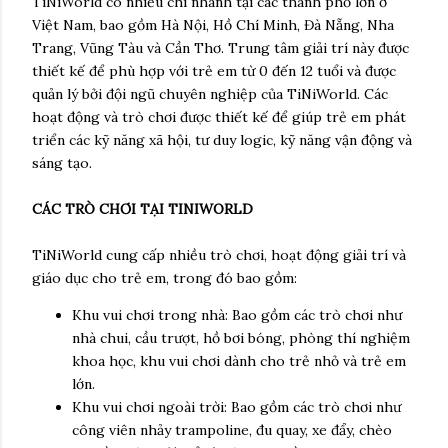
TiNiWorld có nhiều chi nhánh tại các thành phố lớn ở
Việt Nam, bao gồm Hà Nội, Hồ Chí Minh, Đà Nẵng, Nha
Trang, Vũng Tàu và Cần Thơ. Trung tâm giải trí này được
thiết kế để phù hợp với trẻ em từ 0 đến 12 tuổi và được
quản lý bởi đội ngũ chuyên nghiệp của TiNiWorld. Các
hoạt động và trò chơi được thiết kế để giúp trẻ em phát
triển các kỹ năng xã hội, tư duy logic, kỹ năng vận động và
sáng tạo.
CÁC TRÒ CHƠI TẠI TINIWORLD
TiNiWorld cung cấp nhiều trò chơi, hoạt động giải trí và
giáo dục cho trẻ em, trong đó bao gồm:
Khu vui chơi trong nhà: Bao gồm các trò chơi như
nhà chui, cầu trượt, hồ bơi bóng, phòng thí nghiệm
khoa học, khu vui chơi dành cho trẻ nhỏ và trẻ em
lớn.
Khu vui chơi ngoài trời: Bao gồm các trò chơi như
công viên nhảy trampoline, đu quay, xe đẩy, chèo