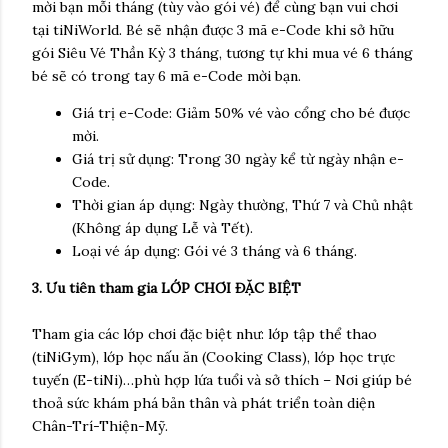
mời bạn mỗi tháng (tùy vào gói vé) để cùng bạn vui chơi
tại tiNiWorld. Bé sẽ nhận được 3 mã e-Code khi sở hữu
gói Siêu Vé Thần Kỳ 3 tháng, tương tự khi mua vé 6 tháng
bé sẽ có trong tay 6 mã e-Code mời bạn.
Giá trị e-Code: Giảm 50% vé vào cổng cho bé được
mời.
Giá trị sử dụng: Trong 30 ngày kể từ ngày nhận e-
Code.
Thời gian áp dụng: Ngày thường, Thứ 7 và Chủ nhật
(Không áp dụng Lễ và Tết).
Loại vé áp dụng: Gói vé 3 tháng và 6 tháng.
3. Ưu tiên tham gia LỚP CHƠI ĐẶC BIỆT
Tham gia các lớp chơi đặc biệt như: lớp tập thể thao
(tiNiGym), lớp học nấu ăn (Cooking Class), lớp học trực
tuyến (E-tiNi)…phù hợp lứa tuổi và sở thích – Nơi giúp bé
thoả sức khám phá bản thân và phát triển toàn diện
Chân-Trí-Thiện-Mỹ.