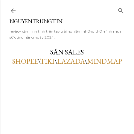
Skip to main content
NGUYENTRUNGT.IN
review xàm linh tinh trên tay trải nghiệm những thứ mình mua
sử dụng hằng ngày 2024...
SĂN SALES
SHOPEE
\
TIKI
\
LAZADA
\
MINDMAP