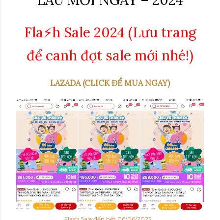
LÂU MỖI NGÀY – 2024
Fla⚡️h Sale 2024 (Lưu trang
để canh đợt sale mới nhé!)
LAZADA (CLICK ĐỂ MUA NGAY)
Flash Sale đến hết 06/06/2022...