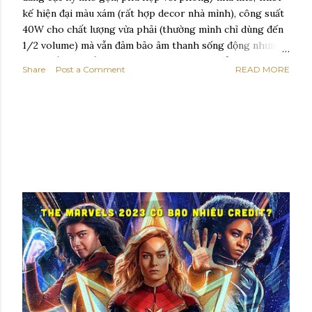
kế hiện đại màu xám (rất hợp decor nhà mình), công suất
40W cho chất lượng vừa phải (thường mình chỉ dùng đến
1/2 volume) mà vẫn đảm bảo âm thanh sống động nhưng
không ồn ào kiểu phá làng phá xóm. Sản phẩm đi kèm 1
Share
Post a Comment
READ MORE
micro không dây để hát karaoke, 1 dây sạc và 1 dây đeo.
Thời lượng của pin mình sẽ cập nhật sau (mình dùng nghe
nhạc thì tầm 4-5 tiếng). Cập nhật 7/3/2024: Giá hiện tại
đã rất tốt rồi, đang khuyến mãi 2.950.000 thôi! Khuyến
mãi tốt Loa Karaoke BOXT Q5S Loa BOXT Q5S nhin từ
phía sau với các cổng kết nối