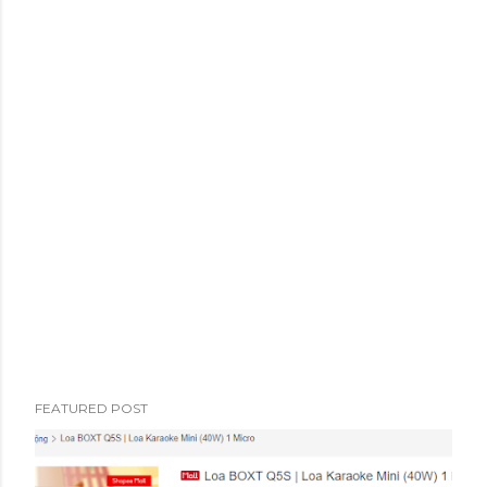
o
s
t
s
FEATURED POST