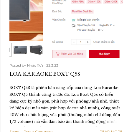
Posted by
Nhạc Xưa
22.3.23
LOA KARAOKE BOXT Q5S
BOXT Q5S là phiên bản nâng cấp của dòng Loa Karaoke
BOXT Q5 thành công trước đó. Loa Boxt Q5s có kiểu
dáng cực kỳ nhỏ gọn, phù hợp với phòng/nhà nhỏ, thiết
kế hiện đại màu xám (rất hợp decor nhà mình), công suất
40W cho chất lượng vừa phải (thường mình chỉ dùng đến
1/2 volume) mà vẫn đảm bảo âm thanh sống động nhưng
không ồn ào kiểu phá làng phá xóm. Sản phẩm đi kèm 1
Share
Post a Comment
READ MORE