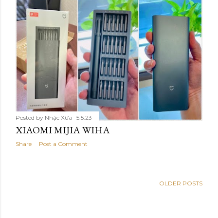
Posted by
Nhạc Xưa
5.5.23
XIAOMI MIJIA WIHA
Share
Post a Comment
OLDER POSTS