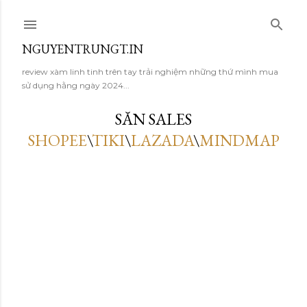
Skip to main content
NGUYENTRUNGT.IN
review xàm linh tinh trên tay trải nghiệm những thứ mình mua
sử dụng hằng ngày 2024...
SĂN SALES
SHOPEE
\
TIKI
\
LAZADA
\
MINDMAP
P