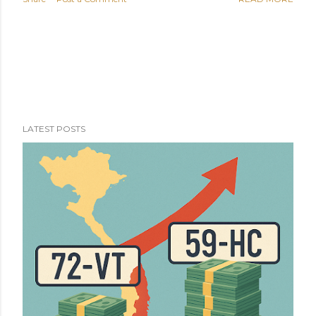
micro không dây để hát karaoke, 1 dây sạc và 1 dây đeo.
Thời lượng của pin mình sẽ cập nhật sau (mình dùng nghe
nhạc thì tầm 4-5 tiếng). Cập nhật 7/3/2024: Giá hiện tại
đã rất tốt rồi, đang khuyến mãi 2.950.000 thôi! Khuyến
mãi tốt Loa Karaoke BOXT Q5S Loa BOXT Q5S nhin từ
phía sau với các cổng kết nối
LATEST POSTS