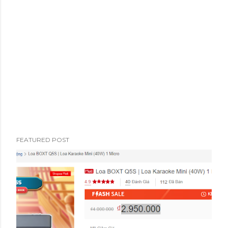
o
s
t
s
FEATURED POST