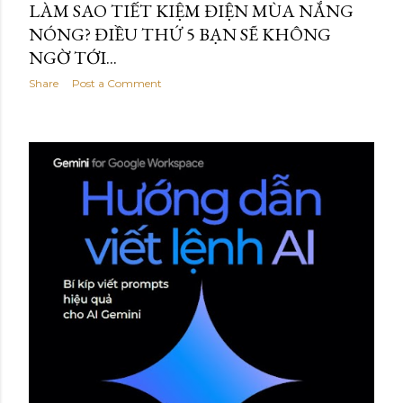
LÀM SAO TIẾT KIỆM ĐIỆN MÙA NẮNG
NÓNG? ĐIỀU THỨ 5 BẠN SẼ KHÔNG
NGỜ TỚI...
Share
Post a Comment