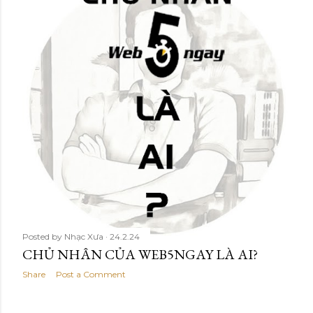
Posted by
Nhạc Xưa
24.2.24
CHỦ NHÂN CỦA WEB5NGAY LÀ AI?
Share
Post a Comment